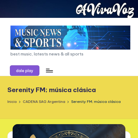
Saltar
al
contenido
a
best music, latests news & all sports
vi
dale play
v
a
Serenity FM; música clásica
v
Inicio
CADENA SAG Argentina
Serenity FM; música clásica
o
z.
c
o