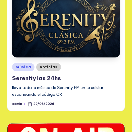
m
.
a
r
Publicado
música
noticias
en
Serenity las 24hs
llevá toda la música de Serenity FM en tu celular
escaneando el código QR
admin
22/03/2026
Publicado
por