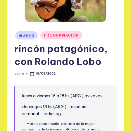
m
.
a
Publicado
r
música
PROGRAMACION
en
rincón patagónico,
con Rolando Lobo
admin
16/08/2022
Publicado
por
lunes a viernes 16 a 18 hs (ARG.)
avivavoz
domingos 13 hs (ARG.) – especial
semanal –
radiosag
Mate de por medio, disfrutá de la mejor
compañía de la música folklórica de la mano