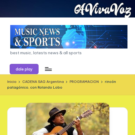
Saltar
al
contenido
a
best music, latests news & all sports
vi
dale play
v
a
Inicio
CADENA SAG Argentina
PROGRAMACION
rincón
patagónico, con Rolando Lobo
v
o
z.
c
o