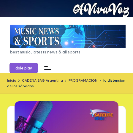
Saltar
al
contenido
a
best music, latests news & all sports
vi
dale play
v
a
Inicio
CADENA SAG Argentina
PROGRAMACION
la distensión
de los sábados
v
o
z.
c
o